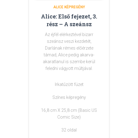
ALICE KÉPREGÉNY
Alice: Első fejezet, 3.
rész – A szeánsz
Az éjfél elérkeztével bizarr
szeánsz veszi kezdetét,
Darlának rémes előérzete
támad, Alice pedig akarva-
akaratlanul is szembe kerül
feledni vágyott múltjával.
Irkatűzött füzet
Színes képregény
16,8 cm X 25,8 cm (Basic US
Comic Size)
32 oldal