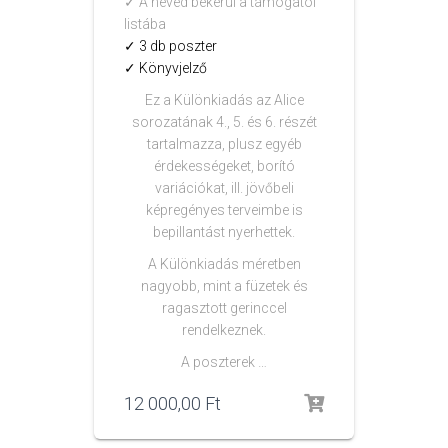
✓ A neved bekerül a támogatói
listába
✓ 3 db poszter
✓ Könyvjelző
Ez a Különkiadás az Alice
sorozatának 4., 5. és 6. részét
tartalmazza, plusz egyéb
érdekességeket, borító
variációkat, ill. jövőbeli
képregényes terveimbe is
bepillantást nyerhettek.
A Különkiadás méretben
nagyobb, mint a füzetek és
ragasztott gerinccel
rendelkeznek.
A poszterek …
12 000,00
Ft