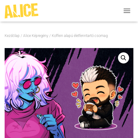
N
A
V
I
Kezdőlap
/
Alice Képregény
/ Koffein alapú életfenntartó csomag
G
Á
C
I
Ó
B
E
-
/
K
I
K
A
P
C
S
O