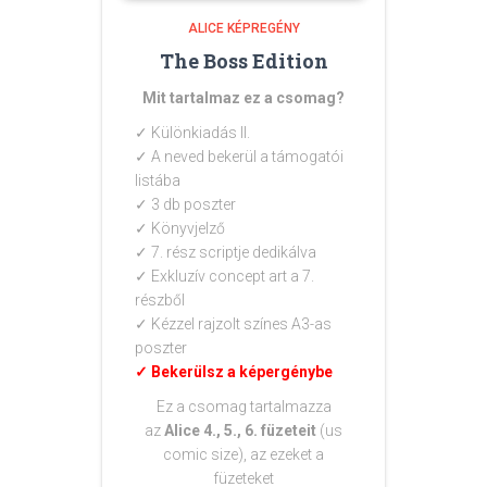
ALICE KÉPREGÉNY
The Boss Edition
Mit tartalmaz ez a csomag?
✓
Különkiadás II.
✓ A neved bekerül a támogatói
listába
✓ 3 db poszter
✓ Könyvjelző
✓ 7. rész scriptje dedikálva
✓ Exkluzív concept art a 7.
részből
✓ Kézzel rajzolt színes A3-as
poszter
✓ Bekerülsz a képergénybe
Ez a csomag tartalmazza
az
Alice 4., 5., 6. füzeteit
(us
comic size), az ezeket a
füzeteket