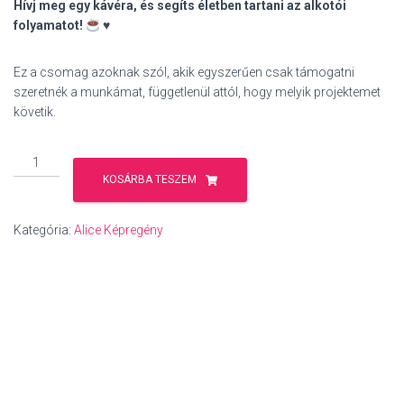
Hívj meg egy kávéra, és segíts életben tartani az alkotói
folyamatot!
♥️
Ez a csomag azoknak szól, akik egyszerűen csak támogatni
szeretnék a munkámat, függetlenül attól, hogy melyik projektemet
követik.
Koffein
alapú
KOSÁRBA TESZEM
életfenntartó
csomag
Kategória:
Alice Képregény
mennyiség