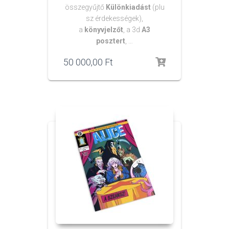
összegyűjtő
Különkiadást
(plu
sz érdekességek),
a
könyvjelzőt
, a 3d
A3
posztert
, …
50 000,00
Ft