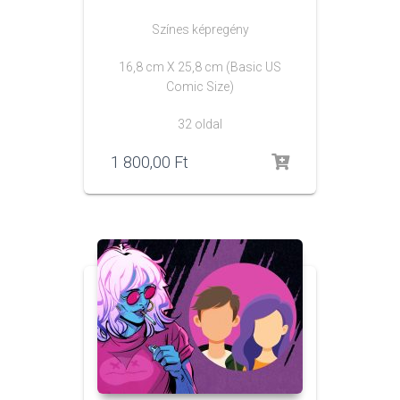
Színes képregény
16,8 cm X 25,8 cm (Basic US
Comic Size)
32 oldal
1 800,00
Ft