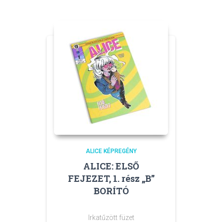
ALICE KÉPREGÉNY
ALICE: ELSŐ
FEJEZET, 1. rész „B”
BORÍTÓ
Irkatűzött füzet