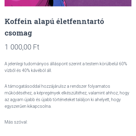
L
Á
S
A
Koffein alapú életfenntartó
csomag
1 000,00
Ft
A jelenlegi tudományos álláspont szerint a testem körülbelül 60%
vízből és 40% kávéból áll.
A támogatásoddal hozzájárulsz a rendszer folyamatos
működéséhez, a képregények elkészültéhez, valamint ahhoz, hogy
az agyam újabb és újabb történeteket találjon ki ahelyett, hogy
egyszerűen kikapcsolna.
Más szóval: